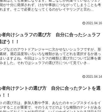
服装はとても重要になります。着こなしが間違っているとウェア
能が十分に発揮されず、けがや事故につながってしまうことも考
れます。そこで必要となってくるのがレイヤリングと言わ...
2021.04.16
心者向けシュラフの選び方 自分に合ったシュラフ
選ぼう！！
ンプなどのアウトドアレジャーに欠かせないシュラフですが、形
素材、適応温度等いろいろな種類があってどれを選択するか迷っ
まいますよね。今回はシュラフの種類と選び方について記事を書
みました。それではシュラフの選び方について見ていき...
2021.04.14
心者向けテントの選び方 自分に合ったテントを選
う！！
トの選び方は、参加人数や予算、あなたのキャンプスタイルをイ
ジすることが重要で、そのうえでどのような種類のテントがある
を知っておくことが大切です。いくつかポイントとなる項目を記