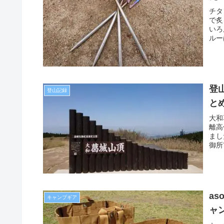
チタ
で炙
いろ
ルー
登
登山記録
と
大和
離高
まし
御所
a
キャンプギア
ャ