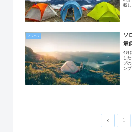
載し
ソ
ノウハウ
最
4月
した
プの
ンプ
前
1