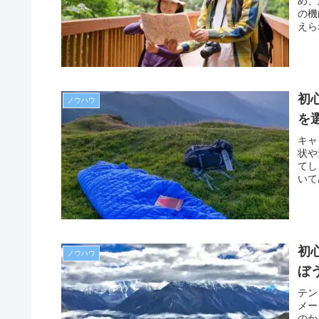
め、
の機
えら
初
ノウハウ
を
キャ
状や
てし
いて
初
ノウハウ
ぼ
テン
メー
のか