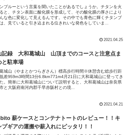
ンブルーという言葉を聞いたことがあるでしょうか。チタンを火
ると、チタン表面に酸化膜を形成して、その酸化膜の厚さにより
んな色に変化して見えるんです。その中でも青色に輝くチタンブ
は、見ていると引き込まれる位きれいな発色をしていま...
2021.04.25
山記録 大和葛城山 山頂までのコースと注意点ま
めと駐車場
葛城山（やまとかつらぎさん）標高歩行時間※休憩含む総歩行距
低差959m3時間13分6.8km771m4月21日に大和葛城山に登ってき
た。簡単に大和葛城山について説明すると、大和葛城山は奈良県
市と大阪府南河内郡千早赤阪村との境...
2021.04.21
sobito 薪ケースとコンテナトートのレビュー！！キ
ンプギアの運搬や薪入れにピッタリ！！