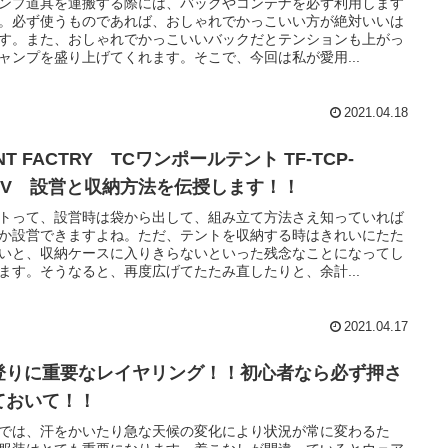
ンプ道具を運搬する際には、バッグやコンテナを必ず利用します
。必ず使うものであれば、おしゃれでかっこいい方が絶対いいは
す。また、おしゃれでかっこいいバックだとテンションも上がっ
ャンプを盛り上げてくれます。そこで、今回は私が愛用...
2021.04.18
NT FACTRY TCワンポールテント TF-TCP-
80V 設営と収納方法を伝授します！！
トって、設営時は袋から出して、組み立て方法さえ知っていれば
か設営できますよね。ただ、テントを収納する時はきれいにたた
いと、収納ケースに入りきらないといった残念なことになってし
ます。そうなると、再度広げてたたみ直したりと、余計...
2021.04.17
登りに重要なレイヤリング！！初心者なら必ず押さ
ておいて！！
では、汗をかいたり急な天候の変化により状況が常に変わるた