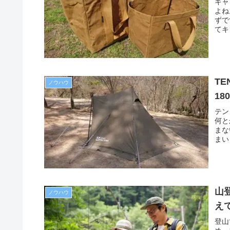
キャ
よね
ずで
てキ
TE
ノウハウ
1
テン
何と
まな
まい
山
ノウハウ
え
登山