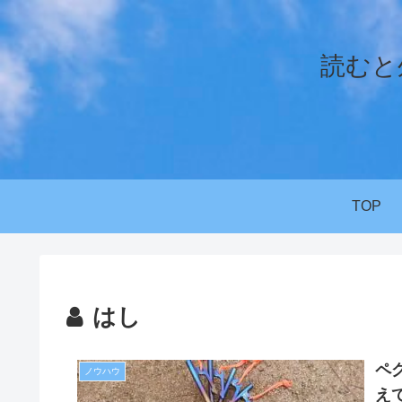
読むと
TOP
はし
ペ
ノウハウ
え